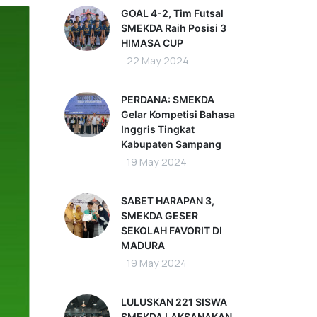
GOAL 4-2, Tim Futsal
SMEKDA Raih Posisi 3
HIMASA CUP
22 May 2024
PERDANA: SMEKDA
Gelar Kompetisi Bahasa
Inggris Tingkat
Kabupaten Sampang
19 May 2024
SABET HARAPAN 3,
SMEKDA GESER
SEKOLAH FAVORIT DI
MADURA
19 May 2024
LULUSKAN 221 SISWA
SMEKDA LAKSANAKAN