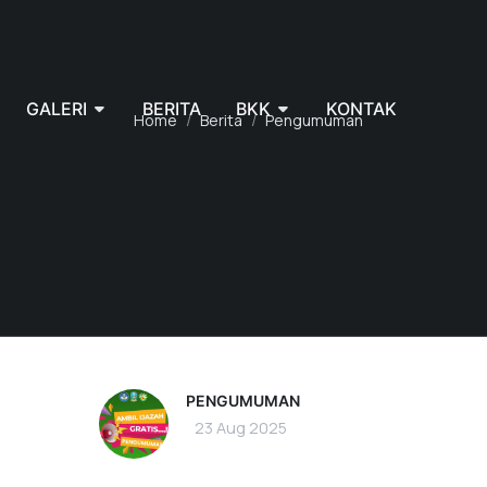
GALERI
BERITA
BKK
KONTAK
Home
Berita
Pengumuman
PENGUMUMAN
23 Aug 2025