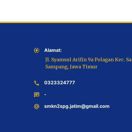
share_location
Alamat:
Jl. Syamsul Arifin 9a Polagan Kec. S
Sampang, Jawa Timur
call
0323324777
chat
-
alternate_email
smkn2spg.jatim@gmail.com