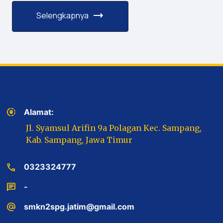
trending_flat
Selengkapnya
share_location
Alamat:
Jl. Syamsul Arifin 9a Polagan Kec. Sampang,
Kab. Sampang, Jawa Timur
call
0323324777
chat
-
alternate_email
smkn2spg.jatim@gmail.com