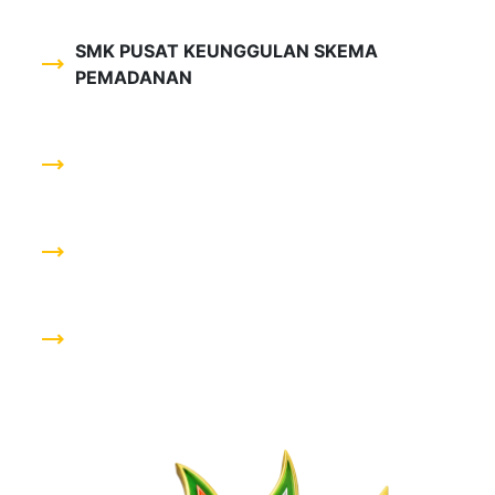
SMK PUSAT KEUNGGULAN SKEMA
trending_flat
PEMADANAN
trending_flat
trending_flat
trending_flat