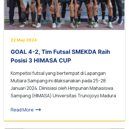
22 May 2024
GOAL 4-2, Tim Futsal SMEKDA Raih
Posisi 3 HIMASA CUP
Kompetisi futsal yang bertempat di Lapangan
Mutiara Sampang ini dilaksanakan pada 25-28
Januari 2024. Diinisiasi oleh Himpunan Mahasiswa
Sampang (HIMASA) Universitas Trunojoyo Madura
trending_flat
Read More