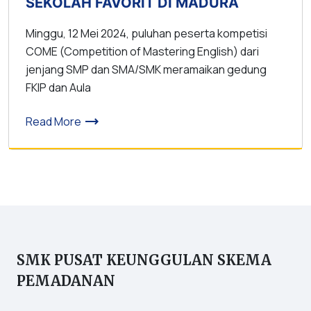
SEKOLAH FAVORIT DI MADURA
Minggu, 12 Mei 2024, puluhan peserta kompetisi
COME (Competition of Mastering English) dari
jenjang SMP dan SMA/SMK meramaikan gedung
FKIP dan Aula
trending_flat
Read More
SMK PUSAT KEUNGGULAN SKEMA
PEMADANAN