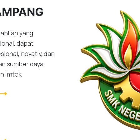
SAMPANG
ahlian yang
ional, dapat
ional,Inovativ, dan
n sumber daya
an Imtek
ending_flat