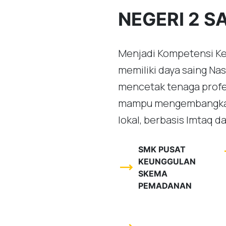
NEGERI 2 
Menjadi Kompetensi Ke
memiliki daya saing Nas
mencetak tenaga profes
mampu mengembangka
lokal, berbasis Imtaq d
tr
SMK PUSAT
KEUNGGULAN
trending_flat
SKEMA
PEMADANAN