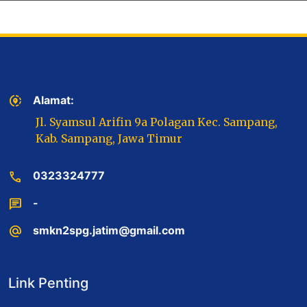
share_location
Alamat:
Jl. Syamsul Arifin 9a Polagan Kec. Sampang,
Kab. Sampang, Jawa Timur
call
0323324777
chat
-
alternate_email
smkn2spg.jatim@gmail.com
Link Penting