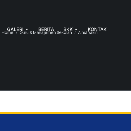
GALERI
BERITA
BKK
KONTAK
Home
Guru & Manajemen Sekolah
Ainul Yakin