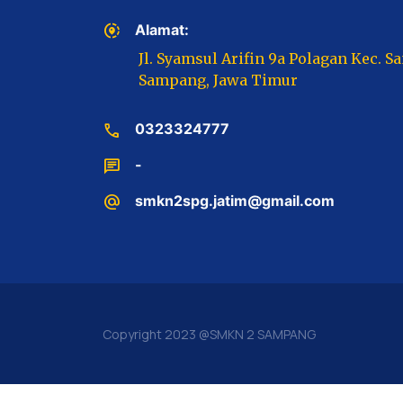
share_location
Alamat:
Jl. Syamsul Arifin 9a Polagan Kec. S
Sampang, Jawa Timur
call
0323324777
chat
-
alternate_email
smkn2spg.jatim@gmail.com
Copyright 2023 @SMKN 2 SAMPANG