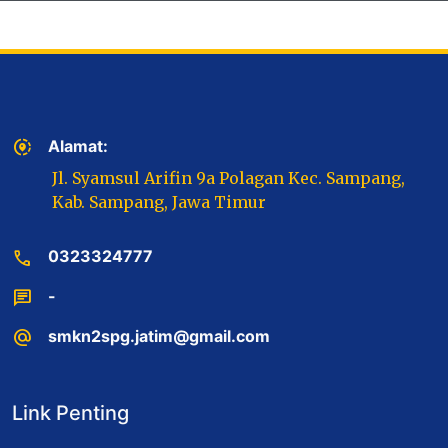
share_location
Alamat:
Jl. Syamsul Arifin 9a Polagan Kec. Sampang,
Kab. Sampang, Jawa Timur
call
0323324777
chat
-
alternate_email
smkn2spg.jatim@gmail.com
Link Penting