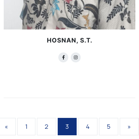
HOSNAN, S.T.
«
1
2
3
4
5
»