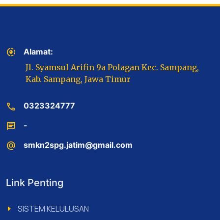
share_location
Alamat:
Jl. Syamsul Arifin 9a Polagan Kec. Sampang,
Kab. Sampang, Jawa Timur
call
0323324777
chat
-
alternate_email
smkn2spg.jatim@gmail.com
Link Penting
SISTEM KELULUSAN