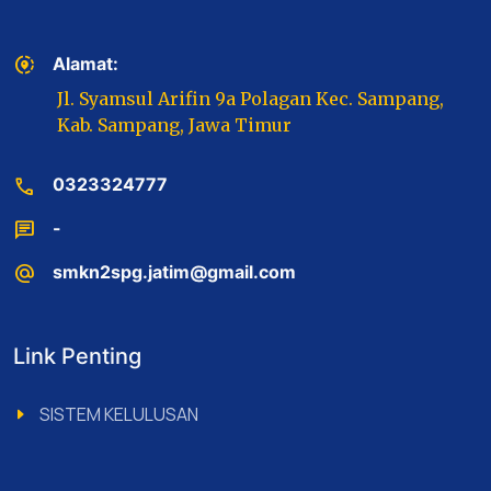
share_location
Alamat:
Jl. Syamsul Arifin 9a Polagan Kec. Sampang,
Kab. Sampang, Jawa Timur
call
0323324777
chat
-
alternate_email
smkn2spg.jatim@gmail.com
Link Penting
SISTEM KELULUSAN